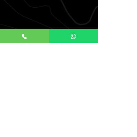
הקודם
הבא
דף ראשי