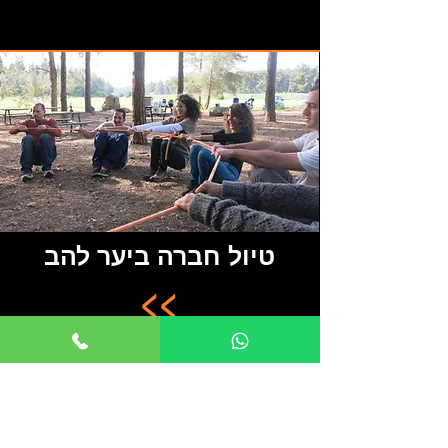
טיול חברה ביער להב
<<