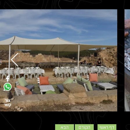
צור
קשר
דף ראשי
הקודם
הבא