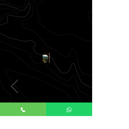
דף ראשי
הקודם
הבא