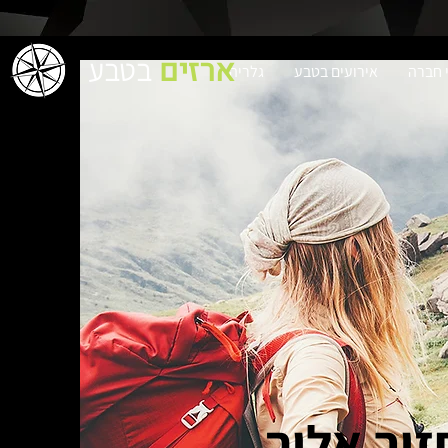
ארזים
בטבע
י חברה
אירועים בטבע
גלריה
זור אליך