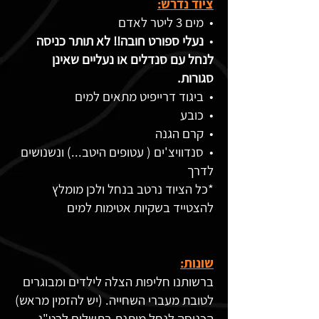
ציוד נדרש:
• מים 3 ליטר לאדם
•
נעלי ספורט חובה!! לא תותר כניסה
לנחל עם סנדלים או נעליים שאינן
סגורות.
• ביגוד דרייפיט מתאים למים
• כובע
• קרם הגנה
• סנדוויצ'ים ( עטופים היטב...) ונשנושים
לדרך
*כל הציוד נרטב בנחל ולכן מומלץ
להצטייד בשקיות אטימות למים
שונות:
ברשותנו חליפות הצלה לילדים ומבוגרים
לטובת מעברי השחייה. (יש להזמין מראש)
הכניסה לנחל מותנת בתשלום לרט"ג.