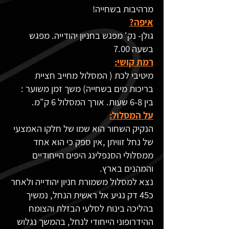
מרהיבות בשחייה!
איפה?
גולן- נק' מפגש בחניון יהודייה. מפגש
בשעה 7.00
רמת קושי:
מיטיבי לכת ( המסלול מחייב חציית
בריכות מים בשחייה) משך זמן משוער :
בין 6-8 שעות. אורך המסלול 6 ק"מ.
על המסלול:
הנקיק השחור הוא שמו של חלקו האמצעי
של נחל זוויתן ,אין ספק כי הוא אחד
ממסלולי הסנפלינג היפים הייחודיים
והמהנים בארץ.
נצא למסלול משמורת חניון יהודייה ולאחר
כ45 דק נגיע אל ראשית הנחל, נמשיך
בהליכה בינות לסלעי הבזלת והצומח
ההידרופוני הייחודי לנחל, בהמשך נגלוש